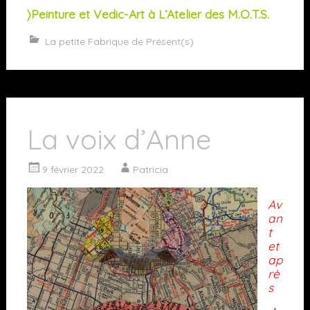
〉Peinture et Vedic-Art à L’Atelier des M.O.T.S.
La petite Fabrique de Présent(s)
La voix d’Anne
9 février 2022
Patricia
Av
an
t
et
ap
rè
s