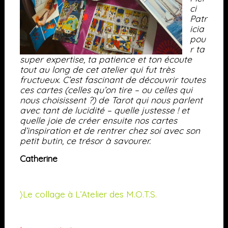
ci
Patr
icia
pou
r ta
super expertise, ta patience et ton écoute
tout au long de cet atelier qui fut très
fructueux. C’est fascinant de découvrir toutes
ces cartes (celles qu’on tire – ou celles qui
nous choisissent ?) de Tarot qui nous parlent
avec tant de lucidité – quelle justesse ! et
quelle joie de créer ensuite nos cartes
d’inspiration et de rentrer chez soi avec son
petit butin, ce trésor à savourer.
Catherine
〉
Le collage à L’Atelier des M.O.T.S.