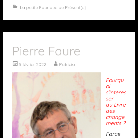
La petite Fabrique de Présent(s)
Pierre Faure
5 février 2022
Patricia
Pourqu
oi
s’intéres
ser
au Livre
des
change
ments ?
Parce