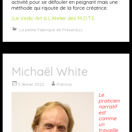
activité pour se défouler en peignant mais une
méthode qui rajoute de la force créatrice.
〉Le Vedic-Art à L’Atelier des M.O.T.S.
La petite Fabrique de Présent(s)
Michaël White
5 février 2022
Patricia
Le
praticien
narratif
est
comme
un
travaille