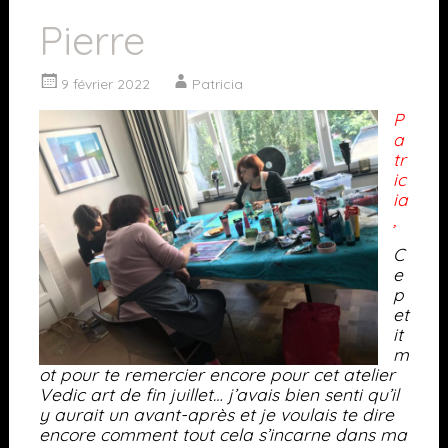
Pierre
9 février 2022
Patricia
P
a
tr
ic
ia
,
C
e
p
et
it
m
ot pour te remercier encore pour cet atelier
Vedic art de fin juillet… j’avais bien senti qu’il
y aurait un avant-après et je voulais te dire
encore comment tout cela s’incarne dans ma