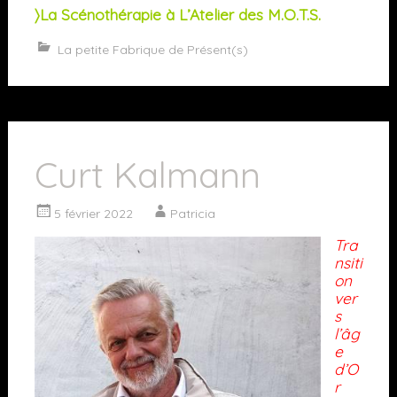
〉La Scénothérapie à L’Atelier des M.O.T.S.
La petite Fabrique de Présent(s)
Curt Kalmann
5 février 2022
Patricia
Tra
nsiti
on
ver
s
l’âg
e
d’O
r