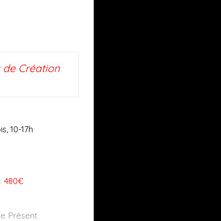
s de Création
s, 10-17h
:
480€
de Présent