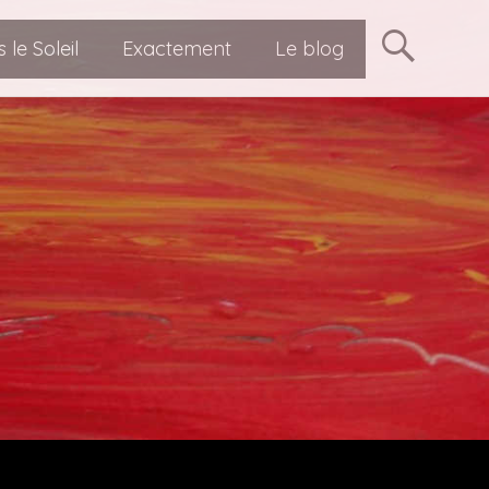
ent personnel Bruxelles
 le Soleil
Exactement
Le blog