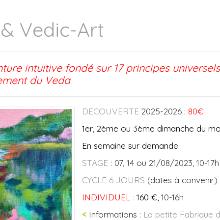
 & Vedic-Art
nture intuitive fondé sur 17 principes universel
ement du Veda
DECOUVERTE
2025-2026 :
80€
1er, 2ème ou 3ème dimanche du moi
En semaine sur demande
STAGE
:
07, 14 ou 21/08/2023, 10-17h
CYCLE 6 JOURS
(dates à convenir)
INDIVIDUEL
:
160 €,
10-16h
<
Informations :
La petite Fabrique 