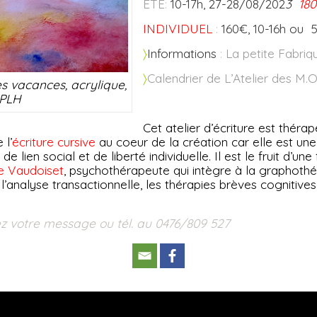
ETE
:
10-17h, 27-28/08/202
3
18
INDIVIDUEL
:
160€, 10-16h ou 
〉
Informations
:
La petite Fabriq
〉
Calendrier de L’Atelier des M.O.
es vacances, acrylique,
PLH
Cet atelier d’écriture est thérap
 l’
écriture cursive
au coeur de la création car elle est une
e lien social et de liberté individuelle. Il est le fruit d’une
e Vaudoiset
, psychothérapeute qui intègre à la graphothé
l’analyse transactionnelle, les thérapies brèves cognitive
z votre message ou tél. au 0476/809 527