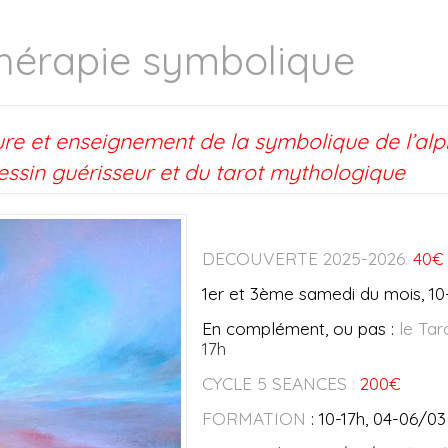
hérapie symbolique
iture et enseignement de la symbolique de l’al
essin guérisseur et du tarot mythologique
DECOUVERTE 2025-2026
:
40€
1er et 3ème samedi du mois,
10
En complément, ou pas :
le Tar
17h
C
YCLE 5 SEANCES
:
200€
FORMATION
: 10-17h, 04-06/0