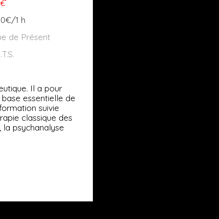
0€
50€/1 h
ue de Présent
T.S.
eutique. Il a pour
 base essentielle de
 formation suivie
rapie classique des
s, la psychanalyse