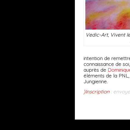
Vedic-Art, Vivent l
intention de remettre
connaissance de soi, d
auprès de
Dominiqu
éléments de la PNL, 
Jungienne.
〉Inscription
: envoye