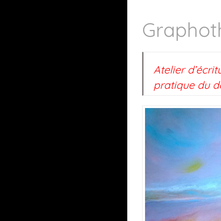
Graphot
Atelier d’écr
pratique du d