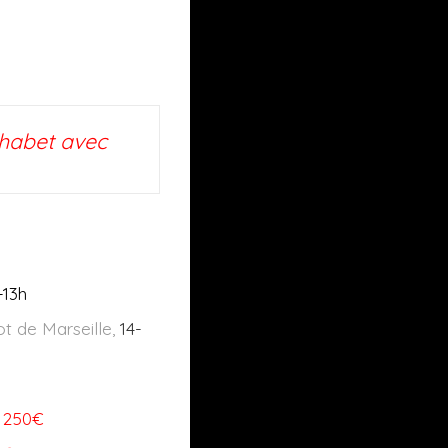
phabet avec
-13h
ot de Marseille,
14-
3
250€