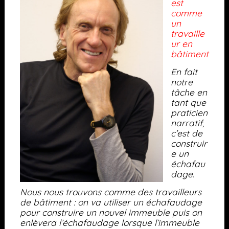
est
comme
un
travaille
ur en
bâtiment
En fait
notre
tâche en
tant que
praticien
narratif,
c’est de
construir
e un
échafau
dage.
Nous nous trouvons comme des travailleurs
de bâtiment : on va utiliser un échafaudage
pour construire un nouvel immeuble puis on
enlèvera l’échafaudage lorsque l’immeuble