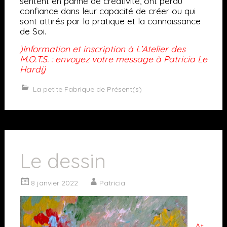
sentent en panne de créativité, ont perdu
confiance dans leur capacité de créer ou qui
sont attirés par la pratique et la connaissance
de Soi.
〉Information et inscription à L’Atelier des
M.O.T.S. : envoyez votre message à Patricia Le
Hardÿ
La petite Fabrique de Présent(s)
Le dessin
8 janvier 2022
Patricia
At