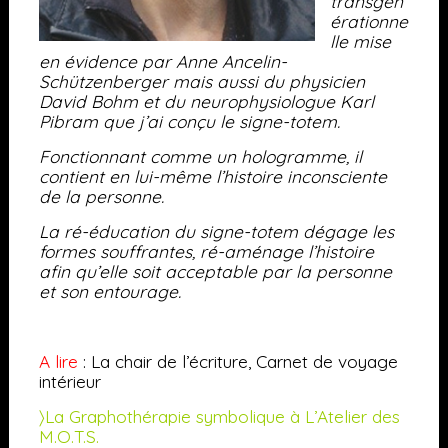
transgén
érationne
lle mise
en évidence par Anne Ancelin-
Schützenberger mais aussi du physicien
David Bohm et du neurophysiologue Karl
Pibram que j’ai conçu le signe-totem.
Fonctionnant comme un hologramme, il
contient en lui-même l’histoire inconsciente
de la personne.
La ré-éducation du signe-totem dégage les
formes souffrantes, ré-aménage l’histoire
afin qu’elle soit acceptable par la personne
et son entourage.
A lire
: La chair de l’écriture, Carnet de voyage
intérieur
〉La Graphothérapie symbolique à L’Atelier des
M.O.T.S.