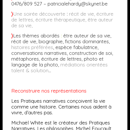
0476/809 527 – patricialehardy@skynet.be
〉
Une soirée découverte
:
récit de vie, écriture
de lettres, écriture thérapeutique, être auteur
de sa vie,
〉
Les thèmes abordés
:
être auteur de sa vie,
récit de vie, biographie, fictions dominantes,
histoires préférées
, espèce fabulatrice,
conversations narratives, construction de soi,
métaphores, écriture de lettres, photo et
langage de la photo,
médiations orientées
talent & solution
…
Reconstruire nos représentations
Les Pratiques narratives conçoivent la vie
comme
une histoire. Certaines nous aident à
vivre, d’autres pas.
Michaël White est le créateur des Pratiques
Narratives. Les philosophes, Michel Foucault,