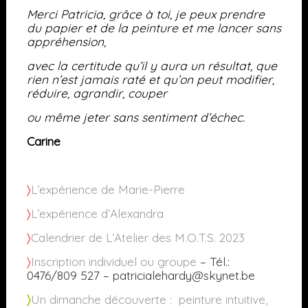
Merci Patricia, grâce à toi, je peux prendre
du papier et de la peinture et me lancer sans
appréhension,
avec la certitude qu’il y aura un résultat, que
rien n’est jamais raté et qu’on peut modifier,
réduire, agrandir, couper
ou même jeter sans sentiment d’échec.
Carine
〉
L’expérience de Marie-Pierre
〉
L’expérience d’Alexandra
〉
Calendrier de L’Atelier des M.O.T.S. 2023
〉
Inscription individuel ou groupe
– Tél.:
0476/809 527 – patricialehardy@skynet.be
〉
Un dimanche découverte : peinture intuitive,