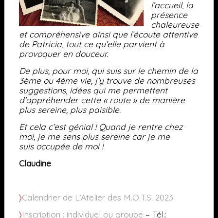
l’accueil, la
présence
chaleureuse
et compréhensive ainsi que l’écoute attentive
de Patricia, tout ce qu’elle parvient
à
provoquer en douceur.
De plus, pour moi, qui suis sur le chemin de la
3ème ou 4ème vie, j’y trouve
de nombreuses
suggestions, idées qui me permettent
d’appréhender cette « route » de
manière
plus sereine, plus paisible
.
Et cela c’est génial !
Quand je rentre chez
moi, j
e me sens plus sereine car je me
suis
occupée de moi !
Claudine
〉
Calendrier de L’Atelier des M.O.T.S. 2023
〉
Inscription : individuel ou groupe
– Tél.: