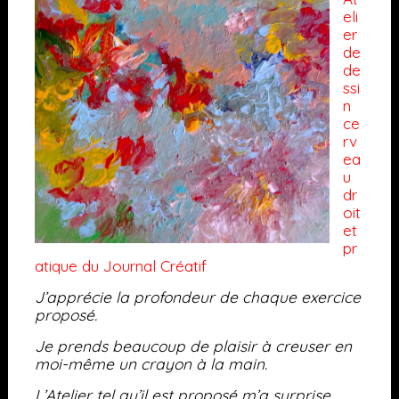
eli
er
de
de
ssi
n
ce
rv
ea
u
dr
oit
et
pr
atique du Journal Créatif
J’apprécie la profondeur de chaque exercice
proposé.
Je prends beaucoup de plaisir à creuser en
moi-même un crayon à la main.
L’Atelier tel qu’il est proposé m’a surprise