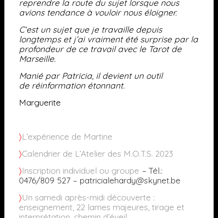
reprendre la route du sujet lorsque nous
avions tendance à vouloir nous éloigner.
C
‘est un sujet que je travaille depuis
longtemps et j’ai vraiment été surprise par la
profondeur de ce travail avec le Tarot de
Marseille.
Manié par Patricia, il devient un outil
de réinformation étonnant.
Marguerite
〉
L’expérience de Martine
〉
Calendrier de L’Atelier des M.O.T.S. 2023
〉
Inscription individuel ou groupe
–
Tél.:
0476/809 527 – patricialehardy@skynet.be
〉
Un samedi après-midi découverte :
enseignement, 22 lames majeures, tirage et
interprétation, chemin d’éveil