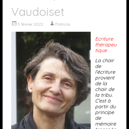
Vaudoiset
5 février 2022
Patricia
Ecriture
thérapeu
tique
La chair
de
l’écriture
provient
de la
chair de
la tribu.
C’est à
partir du
principe
de
mémoire