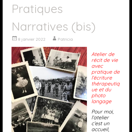
Pratiques
Narratives (bis)
8 janvier 2022
Patricia
Atelier de
récit de vie
avec
pratique de
l’écriture
thérapeutiq
ue et du
photo
langage
Pour moi,
l’atelier
c’est un
accueil,