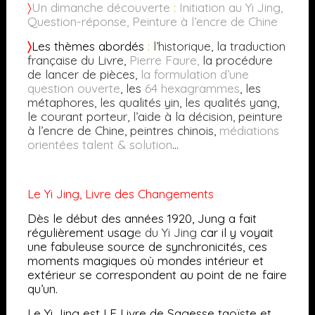
〉
Un dimanche découverte
:
Initiation au Yi Jing,
Question-réponse, Peinture à l’encre de Chine
〉
Les thèmes abordés
:
l’historique, la traduction
française du Livre,
Pierre Faure
,
la procédure
de lancer de pièces,
la formulation d’une
question ouverte
, les
64 hexagrammes
, les
métaphores, les qualités yin, les qualités yang,
le courant porteur, l’aide à la décision, peinture
à l’encre de Chine, peintres chinois,
médiations
orientées talent & solution
…
Le Yi Jing, Livre des Changements
Dès le début des années 1920, Jung a fait
régulièrement usag
e du Yi Jing
car il y voyait
une fabuleuse source de synchronicités, ces
moments magiques où mondes intérieur et
extérieur se correspondent au point de ne faire
qu’un.
Le Yi Jing est LE Livre de Sagesse taoïste et