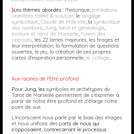
〉
Les thèmes abordés :
l’historique,
médiations
orientées talent & solution
,
le
langage
symbolique
,
Claude de Milleville
, la
symbolique
des nombres
,
Jung
,
tarot et généalogie
,
écriture et tarot de Marseille
,
l’union des
opposés
, les 22 lames majeures, les tirages et
leur interprétation, la formulation de questions
ouvertes, le jeu, la création de ses propres
cartes d’inspiration personnelle,
le collage
…
Aux racines de l’Etre profond
Pour Jung, les
symboles et archétypes du
Tarot de Marseille permettent de s’exprimer à
partir de notre être profond et d’élargir notre
point de vue.
L’inconscient nous parle par le biais des images
et nous unifions des pa
rts de nous qui
s’opposaient, contrecarrant le processus