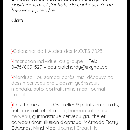
positivement et j’ai hâte de continuer à me
laisser surprendre.
Clara
〉
Calendrier de L’Atelier des M.O.T.S 2023
〉
Inscription individuel ou groupe
–
Tél.:
0476/809 527 – patricialehardy@skynet.be
〉
M
ardi soir ou samedi après-midi découverte :
dessin cerveau droit, dessin guérisseur,
mandala, auto-portrait, mind map, journal
créatif
〉
Les thèmes abordés
: relier 9 points en 4 traits,
autoportrait, effet miroir,
harmonisation du
cerveau
, gymnastique cerveau gauche et
cerveau droit, illusion d’optique, Méthode Betty
Edwards, Mind Map,
Journal Créatif,
le