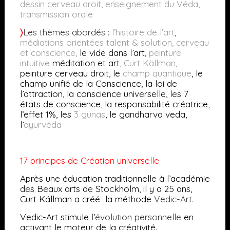
dessin cerveau droit, enseignement du Véda,
transmission orale
〉
Les thèmes abordés :
l’histoire de l’art
,
médiations orientées talent & solution
,
cerveau
et conscience
,
le vide dans l’art,
peinture
intuitive
méditation et art,
Curt Källman
,
peinture cerveau droit, le
champ quantique
, le
champ unifié de la Conscience, la loi de
l’attraction, la conscience universelle, les 7
états de conscience, la responsabilité créatrice,
l’effet 1%, les
3 gunas
, le gandharva veda,
l’
ayurvéda
17 principes de Création universelle
Après une éducation traditionnelle à l’académie
des Beaux arts de Stockholm, il y a 25 ans,
Curt Källman a créé la méthode
Vedic-Art.
Vedic-Art stimule
l’évolution personnelle
en
activant le moteur de la créativité.