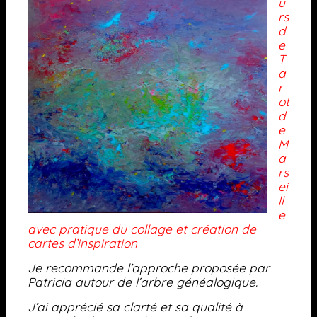
u
rs
d
e
T
a
r
ot
d
e
M
a
rs
ei
ll
e
avec pratique du collage et création de
cartes d’inspiration
Je recommande l’approche proposée par
Patricia autour de l’arbre généalogique.
J’ai apprécié sa clarté et sa qualité à