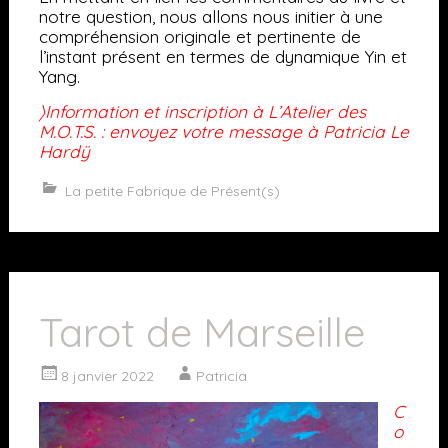
notre question, nous allons nous initier à une
compréhension originale et pertinente de
l’instant présent en termes de dynamique Yin et
Yang.
〉Information et inscription à L’Atelier des
M.O.T.S. : envoyez votre message à Patricia Le
Hardÿ
La petite Fabrique de Présent(s)
Tarot de Marseille
8 janvier 2022
Patricia
C
o