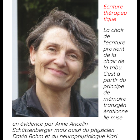
Ecriture
thérapeu
tique
La chair
de
l’écriture
provient
de la
chair de
la tribu.
C’est à
partir du
principe
de
mémoire
transgén
érationne
lle mise
en évidence par Anne Ancelin-
Schützenberger mais aussi du physicien
David Bohm et du neurophysiologue Karl