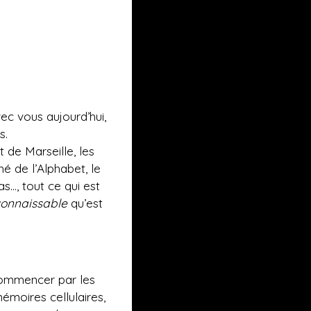
ec vous aujourd’hui,
s.
t de Marseille, les
é de l’Alphabet, le
s…, tout ce qui est
connaissable
qu’est
 commencer par les
émoires cellulaires,