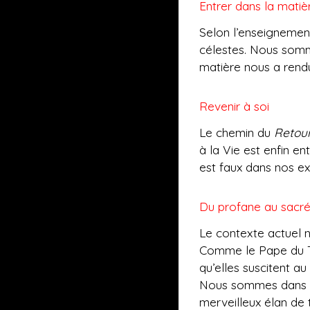
Entrer dans la matiè
Selon l’enseignement
célestes. Nous somme
matière nous a rend
Revenir à soi
Le chemin du
Retour
à la Vie est enfin e
est faux dans nos ex
Du profane au sacr
Le contexte actuel n
Comme le Pape du Tar
qu’elles suscitent au
Nous sommes dans ce
merveilleux élan de 