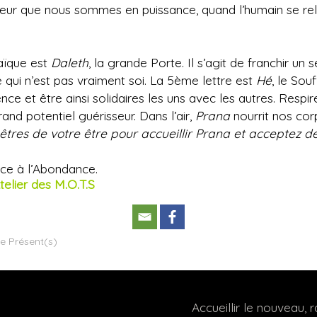
eur que nous sommes en puissance, quand l’humain se reli
aïque est
Daleth
, la grande Porte. Il s’agit de franchir un s
e qui n’est pas vraiment soi. La 5ème lettre est
Hé
, le Souf
nce et être ainsi solidaires les uns avec les autres. Respi
and potentiel guérisseur. Dans l’air,
Prana
nourrit nos cor
êtres de votre être pour accueillir Prana et acceptez d
ice à l’Abondance.
telier des M.O.T.S
de Présent(s)
Accueillir le nouveau,