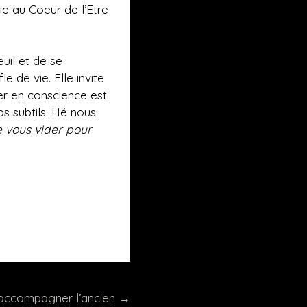
e au Coeur de l’Etre
euil et de se
fle de vie. Elle invite
rer en conscience est
ps subtils. Hé nous
e vous vider pour
 raccompagner l’ancien
→