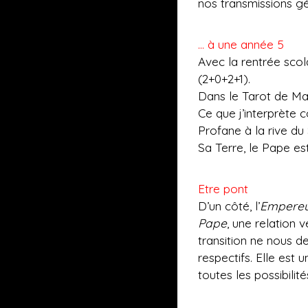
nos transmissions gé
… à une année 5
Avec la rentrée scol
(2+0+2+1).
Dans le Tarot de Mars
Ce que j’interprète c
Profane à la rive du
Sa Terre, le Pape est
Etre pont
D’un côté, l’
Empere
Pape
, une relation v
transition ne nous d
respectifs. Elle est 
toutes les possibilité