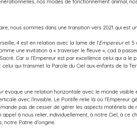
nérationnelles, nos modes de fonctionnement animal, nos 
aire, nous sommes dans une transition vers 2021 qui est 
eille, 4 est en relation avec la lame de l’
Empereur
et 5 
omme une invitation à « traverser le fleuve », cad à passer
 Sacré. Car si l’Empereur est par excellence celui qui a le
 celui qui transmet la Parole du Ciel aux enfants de la Ter
ur
évoque une relation horizontale avec le monde visible et
erticale avec l’invisible. Le Pontife relie là où l’Empereur 
emande pas de cesser de gérer les aspects matériels de n
un appel à nous relier, individuellement, à notre Ciel, à ce
s, notre Patrie d’origine.