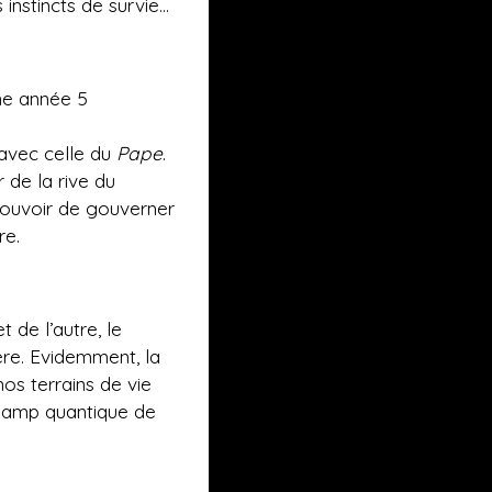
instincts de survie…
une année 5
avec celle du
Pape
.
 de la rive du
 pouvoir de gouverner
re.
 de l’autre, le
gère. Evidemment, la
os terrains de vie
 champ quantique de