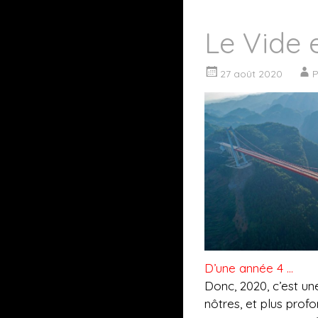
Le Vide 
27 août 2020
P
D’une année 4 …
Donc, 2020, c’est un
nôtres, et plus prof