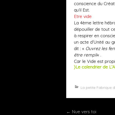
conscience du Créat
qu’il Est.
Etre vide
La 4ème lettre hébr
dépouiller de tout c
à respirer en conscie
un acte d’Unité au gr
dit : «
Ouvrez les fen
être rempli
« .
Car le Vide est prop
〉Le calendrier de L’A
La petite Fabrique 
Post
←
Nue vers toi