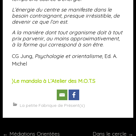
L’énergie du centre se manifeste dans le
besoin contraignant, presque irrésistible, de
devenir ce que l’on est.
A la manière dont tout organisme doit à tout
prix parvenir, au moins approximativement,
à la forme qui correspond à son être
.
CG Jung,
Psychologie et orientalisme,
Ed. A.
Michel
〉Le mandala à L’Atelier des M.O.T.S
La petite Fabrique de Présent(s)
Post
←
Médiations Orientées
Dans le cercle
→