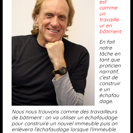
est
comme
un
travaille
ur en
bâtiment
En fait
notre
tâche en
tant que
praticien
narratif,
c’est de
construir
e un
échafau
dage.
Nous nous trouvons comme des travailleurs
de bâtiment : on va utiliser un échafaudage
pour construire un nouvel immeuble puis on
enlèvera l’échafaudage lorsque l’immeuble