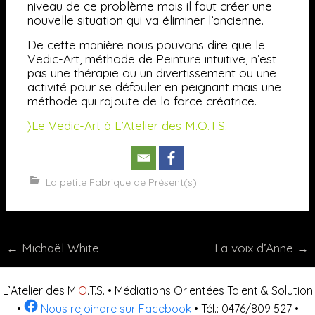
niveau de ce problème mais il faut créer une
nouvelle situation qui va éliminer l’ancienne.
De cette manière nous pouvons dire que le
Vedic-Art, méthode de Peinture intuitive, n’est
pas une thérapie ou un divertissement ou une
activité pour se défouler en peignant mais une
méthode qui rajoute de la force créatrice.
〉Le Vedic-Art à L’Atelier des M.O.T.S.
La petite Fabrique de Présent(s)
Post
←
Michaël White
La voix d’Anne
→
navigation
L’Atelier des M.
O
.T.S. • Médiations Orientées Talent & Solution
•
Nous rejoindre sur Facebook
• Tél.: 0476/809 527 •